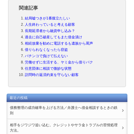
関連記事
結局嘘つきが1番腹立たしい
人生終わっていると考える顧客
長期延滞者から融資申し込み？
過去に自己破産してもまた借金漬け
相続放棄を勧めに電話するも遺族から罵声
借りられなくなったら窃盗
パチンコで負けて払えない
労働せずに生活する、ヤミ金から借りパク
任意団体に相談で微妙な状態
訪問時の返済約束を守らない顧客
最近の投稿
債務整理の成功確率を上げる方法／弁護士へ借金相談するときの鉄
則
相手をジワジワ追い込む。クレジットやサラ金トラブルの苦情処理
方法。